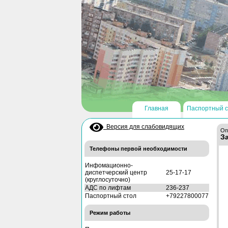
Главная
Паспортный с
Версия для слабовидящих
Оп
З
Телефоны первой необходимости
Инфомационно-
диспетчерский центр
25-17-17
(круглосуточно)
АДС по лифтам
236-237
Паспортный стол
+79227800077
Режим работы