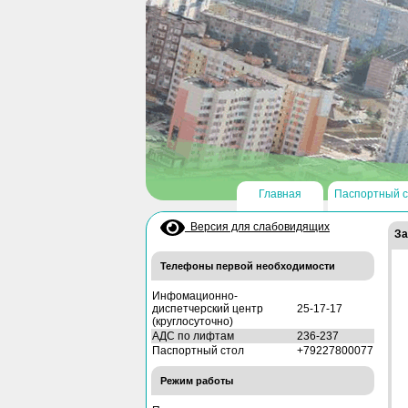
Главная
Паспортный с
Версия для слабовидящих
За
Телефоны первой необходимости
Инфомационно-
диспетчерский центр
25-17-17
(круглосуточно)
АДС по лифтам
236-237
Паспортный стол
+79227800077
Режим работы