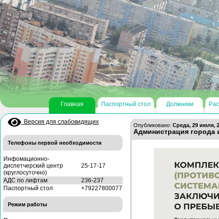
Главная
Паспортный стол
Должники
Рас
Версия для слабовидящих
Опубликовано:
Среда, 29 июля, 2
Администрация города 
Телефоны первой необходимости
Инфомационно-
диспетчерский центр
25-17-17
(круглосуточно)
АДС по лифтам
236-237
Паспортный стол
+79227800077
Режим работы