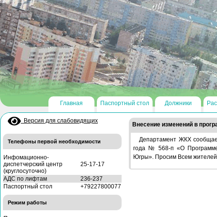
Главная
Паспортный стол
Должники
Рас
Версия для слабовидящих
Внесение изменений в прогр
Департамент ЖКХ сообщае
Телефоны первой необходимости
года № 568-п «О Программе
Югры». Просим Всем жителей
Инфомационно-
диспетчерский центр
25-17-17
(круглосуточно)
АДС по лифтам
236-237
Паспортный стол
+79227800077
Режим работы