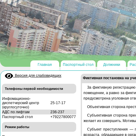
Главная
Паспортный стол
Должники
Рас
Версия для слабовидящих
Фиктивная постановка на уч
За фиктивную регистрацию
Телефоны первой необходимости
помещении, а равно за фикти
предусмотрена уголовная от
Инфомационно-
диспетчерский центр
25-17-17
Объективная сторона прест
(круглосуточно)
АДС по лифтам
236-237
Субъективная сторона пре
Паспортный стол
+79227800077
желает их совершить. Мотивы
Режим работы
Субъект преступления — г
возраста, обладающее в орга