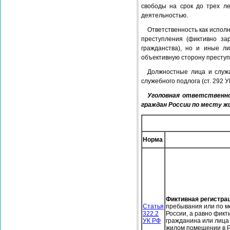
свободы на срок до трех л
деятельностью.
Ответственность как испол
преступления (фиктивно за
гражданства), но и иные л
объективную сторону преступ
Должностные лица и служа
служебного подлога (ст. 292 У
Уголовная ответственно
граждан России по месту ж
Норма
Фиктивная регистра
Статья
пребывания или по м
322.2
России, а равно фикт
УК РФ
гражданина или лица 
жилом помещении в Р