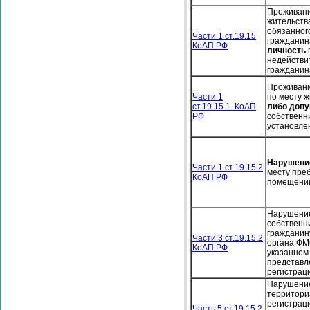
Проживани
жительств
обязанног
Части 1 ст.19.15
гражданин
КоАП РФ
личность
недействи
гражданина
Проживани
Части 1
по месту 
ст.19.15.1. КоАП
либо допу
РФ
собственн
установле
Нарушение
Части 1 ст.19.15.2
месту пре
КоАП РФ
помещени
Нарушение
собственн
гражданин
Части 3 ст.19.15.2
органа ФМ
КоАП РФ
указанном
представл
регистрац
Нарушение
территори
регистраци
Часть 5 ст.19.15.2