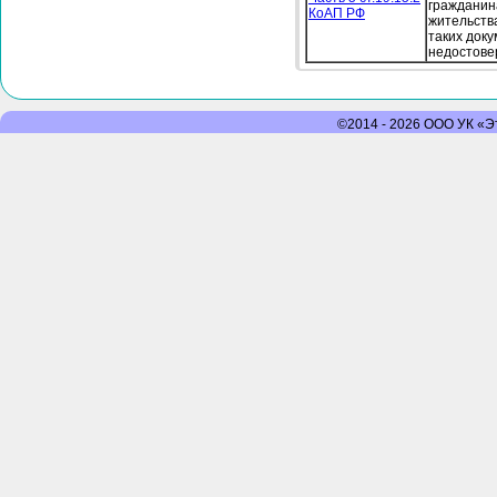
гражданин
КоАП РФ
жительств
таких док
недостове
©2014 - 2026 ООО УК «Эт