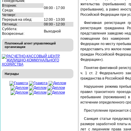
Понедельник:
жительства (пребывании) 
Вторник:
08:00 - 17:00
(пребывании), а равно инос
Среда:
Российской Федерации при ус
Четверг:
Перерыв на обед:
12:00 - 13:00
Фиктивная регистрация 
Пятница:
08:00 - 12:00
регистрация гражданина Р
Суббота:
Выходной
представления заведомо недо
Воскресенье:
помещении без намерения 
Платежный агент управляющей
Федерации по месту пребыва
организации
предоставить это жилое поме
граждан Российской Федераци
Федерации»).
Понятие фиктивной регистр
ч. 1 ст. 2 Федерального з
Награды
гражданства в Российской Фе
Нарушение режима пребыва
правил транзитного проезда
пребывание (проживание) в
истечении определенного сро
Преступление признается 
Санкция статьи предусмат
размере заработной платы ил
лет с лишением права зани