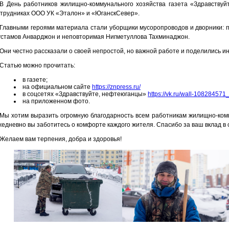
В День работников жилищно-коммунального хозяйства газета «Здравствуй
трудниках ООО УК «Эталон» и «ЮганскСевер».
Главными героями материала стали уборщики мусоропроводов и дворники:
устамов Анварджон и неповторимая Нигметуллова Тахминаджон.
Они честно рассказали о своей непростой, но важной работе и поделились 
Статью можно прочитать:
в газете;
на официальном сайте
https://znpress.ru/
в соцсетях «Здравствуйте, нефтеюганцы»
https://vk.ru/wall-10828457
на приложенном фото.
Мы хотим выразить огромную благодарность всем работникам жилищно-комм
едневно вы заботитесь о комфорте каждого жителя. Спасибо за ваш вклад в
Желаем вам терпения, добра и здоровья!