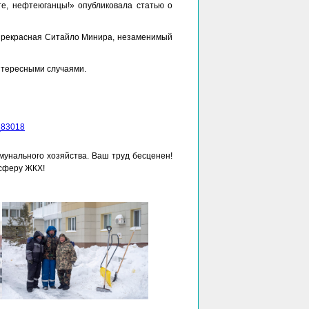
те, нефтеюганцы!» опубликовала статью о
 прекрасная Ситайло Минира, незаменимый
интересными случаями.
1_83018
унального хозяйства. Ваш труд бесценен!
 сферу ЖКХ!