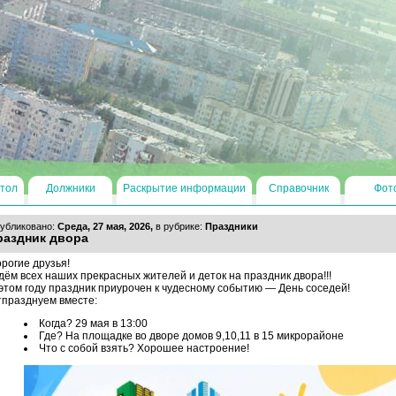
тол
Должники
Раскрытие информации
Справочник
Фот
убликовано:
Среда, 27 мая, 2026,
в рубрике:
Праздники
раздник двора
рогие друзья!
ём всех наших прекрасных жителей и деток на праздник двора!!!
этом году праздник приурочен к чудесному событию — День соседей!
празднуем вместе:
Когда? 29 мая в 13:00
Где? На площадке во дворе домов 9,10,11 в 15 микрорайоне
Что с собой взять? Хорошее настроение!