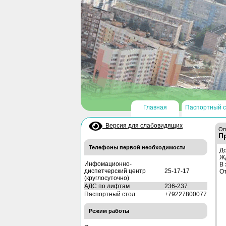
Главная
Паспортный с
Версия для слабовидящих
Оп
П
Телефоны первой необходимости
До
Жд
Инфомационно-
В 
диспетчерский центр
25-17-17
От
(круглосуточно)
АДС по лифтам
236-237
Паспортный стол
+79227800077
Режим работы