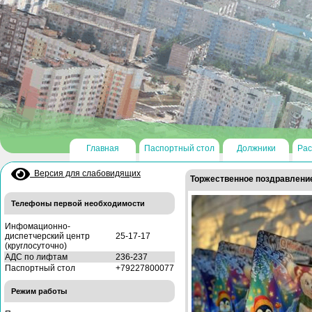
Главная
Паспортный стол
Должники
Рас
Версия для слабовидящих
Торжественное поздравлени
Телефоны первой необходимости
Инфомационно-
диспетчерский центр
25-17-17
(круглосуточно)
АДС по лифтам
236-237
Паспортный стол
+79227800077
Режим работы