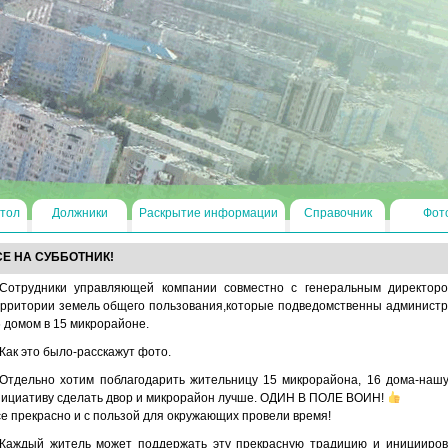
тол
Должники
Раскрытие информации
Справочник
Фот
СЕ НА СУББОТНИК!
Сотрудники управляющей компании совместно с генеральным директоро
рритории земель общего пользования,которые подведомственны администра
 домом в 15 микрорайоне.
Как это было-расскажут фото.
Отдельно хотим поблагодарить жительницу 15 микрорайона, 16 дома-нашу 
нициативу сделать двор и микрорайон лучше. ОДИН В ПОЛЕ ВОИН!
е прекрасно и с пользой для окружающих провели время!
Каждый житель может поддержать эту прекрасную традицию и иницииров