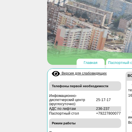
Главная
Паспортный с
Версия для слабовидящих
В
Телефоны первой необходимости
те
16
Инфомационно-
диспетчерский центр
25-17-17
(круглосуточно)
АДС по лифтам
236-237
Паспортный стол
+79227800077
и
Вс
Режим работы