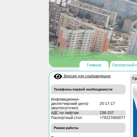
Главная
Паспортный с
Версия для слабовидящих
Гр
Телефоны первой необходимости
Инфомационно-
диспетчерский центр
25-17-17
(круглосуточно)
АДС по лифтам
236-237
Паспортный стол
+79227800077
Режим работы