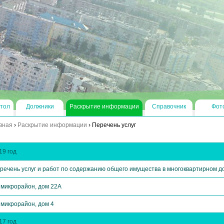
тол
Должники
Раскрытие информации
Справочник
Фот
вная
›
Раскрытие информации
›
Перечень услуг
19 год
речень услуг и работ по содержанию общего имущества в многоквартирном д
 микрорайон, дом 22А
 микрорайон, дом 4
17 год