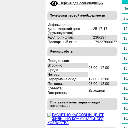
Версия для слабовидящих
Пе
Телефоны первой необходимости
2 
Инфомационно-
14
диспетчерский центр
25-17-17
(круглосуточно)
АДС по лифтам
236-237
15
Паспортный стол
+79227800077
15
Режим работы
15
Понедельник:
Вторник:
08:00 - 17:00
15
Среда:
Четверг:
16
Перерыв на обед:
12:00 - 13:00
Пятница:
08:00 - 12:00
Суббота:
16
Выходной
Воскресенье:
16
Платежный агент управляющей
организации
16
16