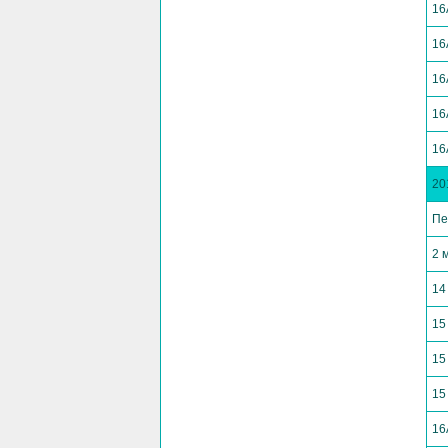
16
16
16
16
16
20
Пе
2 
14
15
15
15
16