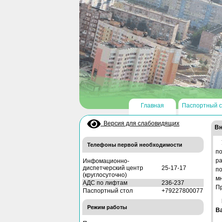
Главная
Паспортный с
Версия для слабовидящих
Вн
Телефоны первой необходимости
по
р
Инфомационно-
диспетчерский центр
25-17-17
п
(круглосуточно)
мн
АДС по лифтам
236-237
Пр
Паспортный стол
+79227800077
Режим работы
В