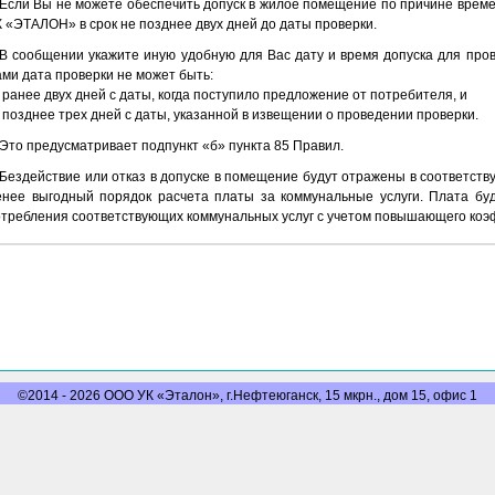
Если Вы не можете обеспечить допуск в жилое помещение по причине време
 «ЭТАЛОН» в срок не позднее двух дней до даты проверки.
В сообщении укажите иную удобную для Вас дату и время допуска для про
ми дата проверки не может быть:
ранее двух дней с даты, когда поступило предложение от потребителя, и
позднее трех дней с даты, указанной в извещении о проведении проверки.
Это предусматривает подпункт «б» пункта 85 Правил.
Бездействие или отказ в допуске в помещение будут отражены в соответств
енее выгодный порядок расчета платы за коммунальные услуги. Плата буд
отребления соответствующих коммунальных услуг с учетом повышающего ко
©2014 - 2026 ООО УК «Эталон», г.Нефтеюганск, 15 мкрн., дом 15, офис 1