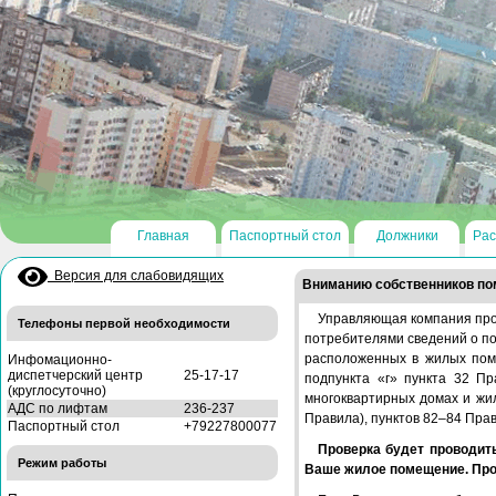
Главная
Паспортный стол
Должники
Рас
Версия для слабовидящих
Вниманию собственников по
Управляющая компания про
Телефоны первой необходимости
потребителями сведений о по
расположенных в жилых пом
Инфомационно-
диспетчерский центр
25-17-17
подпункта «г» пункта 32 П
(круглосуточно)
многоквартирных домах и жи
АДС по лифтам
236-237
Правила), пунктов 82–84 Прав
Паспортный стол
+79227800077
Проверка будет проводить
Режим работы
Ваше жилое помещение. Прос