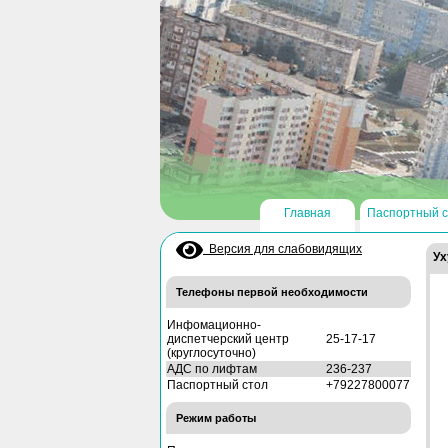
Главная
Паспортный с
Версия для слабовидящих
Ух
Телефоны первой необходимости
Инфомационно-
диспетчерский центр
25-17-17
(круглосуточно)
АДС по лифтам
236-237
Паспортный стол
+79227800077
Режим работы