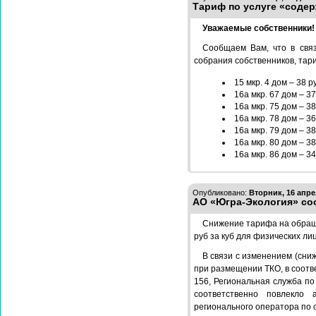
Тариф по услуге «соде
Уважаемые собственники!
Сообщаем Вам, что в связ
собрания собственников, тар
15 мкр. 4 дом – 38 ру
16а мкр. 67 дом – 37
16а мкр. 75 дом – 38
16а мкр. 78 дом – 36
16а мкр. 79 дом – 38
16а мкр. 80 дом – 38
16а мкр. 86 дом – 34
Опубликовано:
Вторник, 16 апре
АО «Югра-Экология» со
Снижение тарифа на обращ
руб за куб для физических лиц
В связи с изменением (сни
при размещении ТКО, в соотв
156, Региональная служба п
соответственно повлекло 
регионального оператора по 