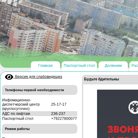
Главная
Паспортный стол
Должники
Рас
Версия для слабовидящих
Будьте бдительны
Телефоны первой необходимости
Инфомационно-
диспетчерский центр
25-17-17
(круглосуточно)
АДС по лифтам
236-237
Паспортный стол
+79227800077
Режим работы